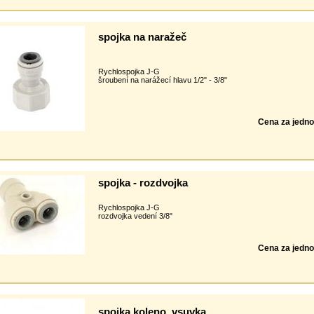
spojka na naražeč
Rychlospojka J-G
šroubení na narážecí hlavu 1/2" - 3/8"
Cena za jedno
spojka - rozdvojka
Rychlospojka J-G
rozdvojka vedení 3/8"
Cena za jedno
spojka koleno, vsuvka