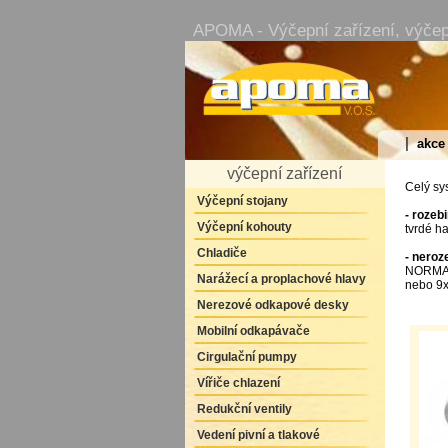
APOMA - Výčepní zařízení, výčepní
|
akce
výčepní zařízení
Celý sys
Výčepní stojany
- rozeb
Výčepní kohouty
tvrdé ha
Chladiče
- neroz
NORMA a
Narážecí a proplachové hlavy
nebo 9
Nerezové odkapové desky
Mobilní odkapávače
Cirgulační pumpy
Vířiče chlazení
Redukční ventily
Vedení pivní a tlakové