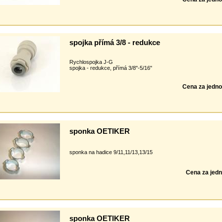
spojka přímá 3/8 - redukce
Rychlospojka J-G
spojka - redukce, přímá 3/8"-5/16"
Cena za jedno
sponka OETIKER
sponka na hadice 9/11,11/13,13/15
Cena za jedn
sponka OETIKER