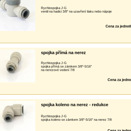
Rychlospojka J-G
ventil na hadici 3/8" na uzavření tlaku nebo nápoje
Cena za jednot
spojka přímá na nerez
Rychlospojka J-G
spojka přímá se zámkem 3/8"-5/16"
na nerezové vedení 7/8
Cena za jedno
spojka koleno na nerez - redukce
Rychlospojka J-G
spojka koleno se zámkem 3/8"-5/16" na nerez 7/8
Cena za jedno