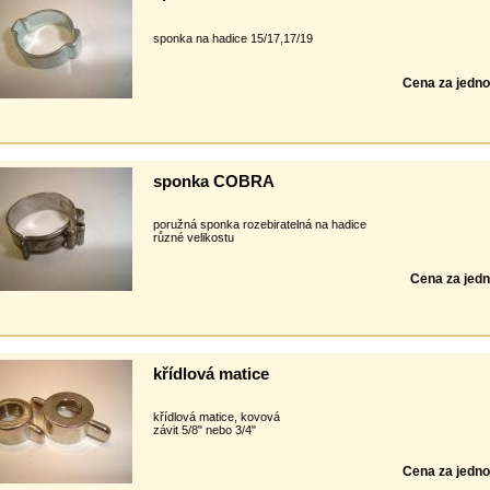
sponka na hadice 15/17,17/19
Cena za jedno
sponka COBRA
poružná sponka rozebiratelná na hadice
různé velikostu
Cena za jedn
křídlová matice
křídlová matice, kovová
závit 5/8" nebo 3/4"
Cena za jedno