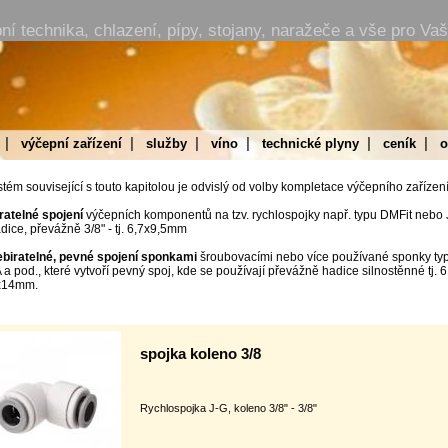
 technika, chlazení, pípy, stojany, naražeče a vše pro Va
|
|
|
|
|
|
výčepní zařízení
služby
víno
technické plyny
ceník
o
tém související s touto kapitolou je odvislý od volby kompletace výčepního zařízení
iratelné spojení
výčepních komponentů na tzv. rychlospojky např. typu DMFit nebo
dice, převážně 3/8" - tj. 6,7x9,5mm
ebiratelné, pevné spojení sponkami
šroubovacími nebo více používané sponky t
 pod., které vytvoří pevný spoj, kde se používají převážně hadice silnostěnné tj.
x14mm.
spojka koleno 3/8
Rychlospojka J-G, koleno 3/8" - 3/8"