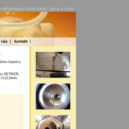
ši příjemnou konzumaci piva a vína
|
|
 nás
kontakt
 :
 John-Guest a
ypu OETIKER,
 6,7x12,8mm