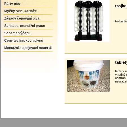
Párty pípy
trojka
Myčky skla, kartáče
Zásady čepování piva
trojkart
Sanitace, montážní práce
Schema výčepu
Ceny technických plynů
Montážní a spojovací materiál
tablet
tablety n
vhodné d
odstraňu
nesrážej