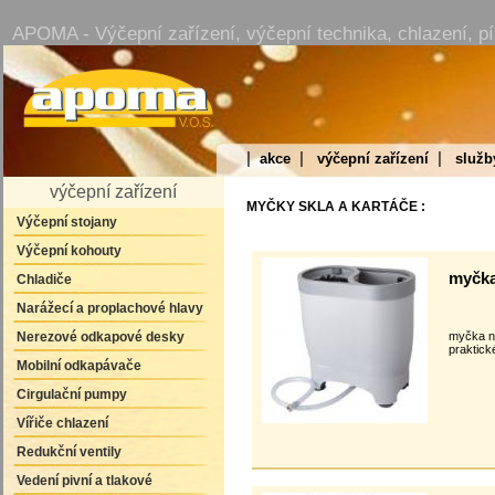
APOMA - Výčepní zařízení, výčepní technika, chlazení, pí
|
|
|
akce
výčepní zařízení
služb
výčepní zařízení
MYČKY SKLA A KARTÁČE :
Výčepní stojany
Výčepní kohouty
myčka
Chladiče
Narážecí a proplachové hlavy
Nerezové odkapové desky
myčka na
praktick
Mobilní odkapávače
Cirgulační pumpy
Vířiče chlazení
Redukční ventily
Vedení pivní a tlakové