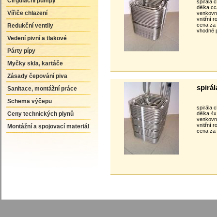
Cirgulační pumpy
spirála 
délka c
Vířiče chlazení
venkovn
vnitřní 
cena za
Redukční ventily
vhodné 
Vedení pivní a tlakové
Párty pípy
Myčky skla, kartáče
Zásady čepování piva
spirál
Sanitace, montážní práce
Schema výčepu
spirála 
Ceny technických plynů
délka 4
venkovn
vnitřní 
Montážní a spojovací materiál
cena za