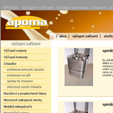
APOMA - Výčepní zařízení, výčepní technika, chlazení, pí
|
|
|
akce
výčepní zařízení
služb
výčepní zařízení
spirál
Výčepní stojany
Výčepní kohouty
6x spirá
délka c
Chladiče
venkovn
vniřní r
průtokové pod pult, aluzink
cena za
průtokové na stůl
vhodné 
spirály do chlazení
přenosné suché chladiče
Narážecí a proplachové hlavy
Nerezové odkapové desky
spirál
Mobilní odkapávače